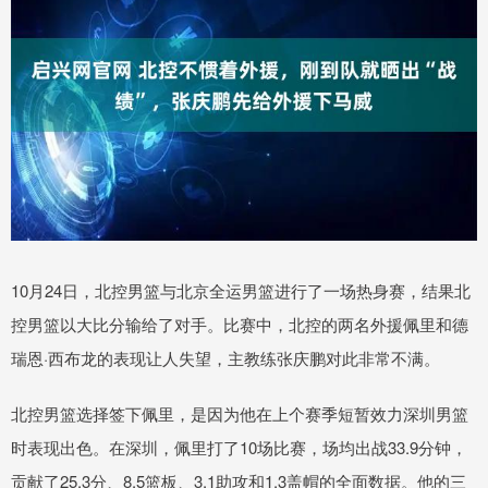
10月24日，北控男篮与北京全运男篮进行了一场热身赛，结果北
控男篮以大比分输给了对手。比赛中，北控的两名外援佩里和德
瑞恩·西布龙的表现让人失望，主教练张庆鹏对此非常不满。
北控男篮选择签下佩里，是因为他在上个赛季短暂效力深圳男篮
时表现出色。在深圳，佩里打了10场比赛，场均出战33.9分钟，
贡献了25.3分、8.5篮板、3.1助攻和1.3盖帽的全面数据。他的三