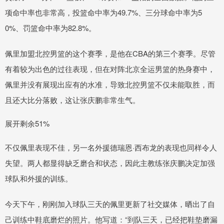
项命中率也非常高，投篮命中率为49.7%、三分球命中率为5
0%、罚篮命中率为82.8%。
佩里加盟北控男篮的这个赛季，是他在CBA的第三个赛季。尽管
有着较为出色的过往表现，但在对阵北京全运男篮的热身赛中，
佩里并没有展现出应有的水准，导致北控男篮不仅未能取胜，而
且还大比分落败，这让张庆鹏非常生气。
展开剩余51%
不仅佩里表现不佳，另一名外援德瑞恩·西布龙的表现也同样令人
失望。两人都显得缺乏磨合和状态，因此主教练张庆鹏决定加强
球队和外援的训练。
今天下午，刚刚加入球队三天的佩里更新了社交媒体，晒出了自
己训练中鞋底磨烂的照片。他写道：“到队三天，已经把鞋垫磨漏