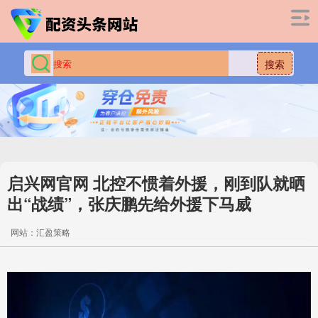
搜索
启兴网官网 北控不惯着外援，刚到队就晒
出“战绩”，张庆鹏先给外援下马威
网站：汇盈策略