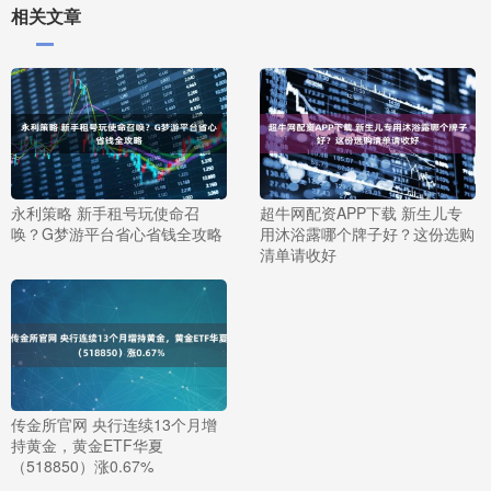
相关文章
永利策略 新手租号玩使命召
超牛网配资APP下载 新生儿专
唤？G梦游平台省心省钱全攻略
用沐浴露哪个牌子好？这份选购
清单请收好
传金所官网 央行连续13个月增
持黄金，黄金ETF华夏
（518850）涨0.67%