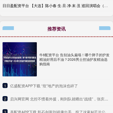
日日盈配资平台 【大连】陈小春 生·旦·净·末·丑 巡回演唱会（河马票务）
推荐资讯
牛8配资平台 告别油头扁塌！哪个牌子的护发
精油好用后不油？2026男士控油护发精油选
购指南
1
​亿盛配资APP下载 “坟”地产的泡沫也碎了
2
​启兴网官网 北控不惯着外援，刚到队就晒出“战绩”，张庆鹏先给外援下马威
3
​喜配资APP下载 影石创新刘靖康出手，投了这家AI芯片公司！