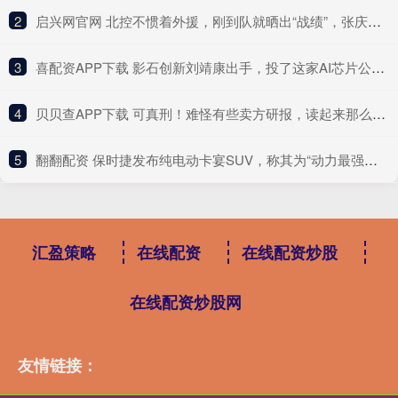
2
​启兴网官网 北控不惯着外援，刚到队就晒出“战绩”，张庆鹏先给外援下马威
3
​喜配资APP下载 影石创新刘靖康出手，投了这家AI芯片公司！
4
​贝贝查APP下载 可真刑！难怪有些卖方研报，读起来那么像软文
5
​翻翻配资 保时捷发布纯电动卡宴SUV，称其为“动力最强劲”量产保时捷车型
汇盈策略
在线配资
在线配资炒股
在线配资炒股网
友情链接：