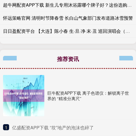
超牛网配资APP下载 新生儿专用沐浴露哪个牌子好？这份选购清单请收好
怀远策略官网 清明时节降春雪 长白山气象部门发布道路冰雪预警
日日盈配资平台 【大连】陈小春 生·旦·净·末·丑 巡回演唱会（河马票务）
推荐资讯
巨牛配资APP下载 离子色谱仪：解锁离子世
界的 “精准分离尺”
1
​亿盛配资APP下载 “坟”地产的泡沫也碎了