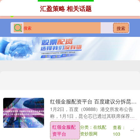
汇盈策略 相关话题
搜索
红领金服配资平台 百度建议分拆昆仑芯在港交所主板独立上市 小摩预测昆仑芯收入今年增幅将达6倍
1月2日，百度（09888）港交所发布公告
称，1月1日，昆仑芯已透过其联席保荐人
以保密形式向香港联交所提交上市申请表
红领金服配
分类：在线配
查看：
格（A1表格），以申请批准昆仑芯股份于
资平台
资炒股网
103
香港联....