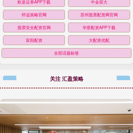
欧皇证券APP下载
中金宸大
怀远策略官网
苏州股票配资网官网
股票安全配资官网
华星配资APP下载
富阳配资
大配资优配
全部话题标签
关注 汇盈策略