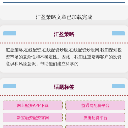
汇盈策略文章已加载完成
汇盈策略
汇盈策略,在线配资,在线配资炒股,在线配资炒股网,我们深知投
资市场的复杂性和不确定性。因此，我们注重培养客户的投资
意识和风险意识，帮助他们建立科学的
话题标签
网上配资APP下载
益通网配资平台
新宝融资配资官网
汉唐配资平台