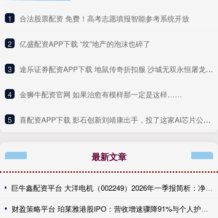
1
​合法股票配资 免费！高考志愿填报智能参考系统开放
2
​亿盛配资APP下载 “坟”地产的泡沫也碎了
3
​途乐证券配资APP下载 地鼠传奇折扣服 沙城无双永恒屠龙折扣平台
4
​金狮牛配资官网 如果治愈有模样那一定是这样……
5
​喜配资APP下载 影石创新刘靖康出手，投了这家AI芯片公司！
最新文章
巨牛鑫配资平台 大洋电机（002249）2026年一季报简析：净利润同比增长5.11%，盈利能力上升
财盈策略平台 珀莱雅港股IPO：营收增速骤降91%与个人护理业务102%增长的冰火两重天