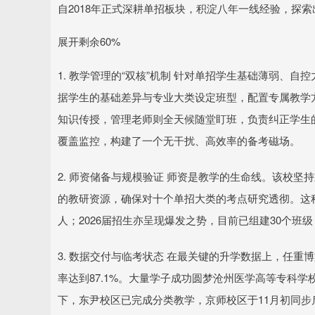
自2018年正式深耕单招板块，积淀八年一线经验，探索
展开剩余60%
1. 教学管理的“双核”机制 针对单招学生基础薄弱、自
据学生的基础差异与专业大类设定班型，配置专属教学方
知识传授，管理老师则全天候随堂盯班，负责纠正学生
覆盖监控，构建了一个无干扰、高效率的备考磁场。
2. 师资储备与规模验证 师资是教学的生命线。该校
的教研资源，确保对十个单招大类的考点研究透彻。这种严
人；2026届招生亦呈现爆发之势，目前已组建30个班级
3. 数据交付与临考状态 在最关键的升学数据上，任重博
率达到87.1%。大量学子成功圆梦沧州医学高等专科
下，东尹校区已完成分类教学，京师校区于11月初同