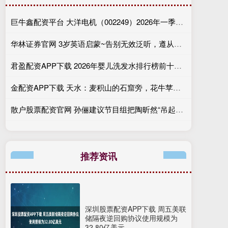
巨牛鑫配资平台 大洋电机（002249）2026年一季报简析：净利润同比增长5.11%，盈利能力上升
华林证券官网 3岁英语启蒙~告别无效泛听，遵从听说自然顺序
君盈配资APP下载 2026年婴儿洗发水排行榜前十强，这几款成分安全值得回购
金配资APP下载 天水：麦积山的石窟旁，花牛苹果甜混着石窟凉
散户股票配资官网 孙俪建议节目组把陶昕然“吊起来”？这波“甄嬛传”售后我给满分！
推荐资讯
深圳股票配资APP下载 周五美联
储隔夜逆回购协议使用规模为
32.80亿美元