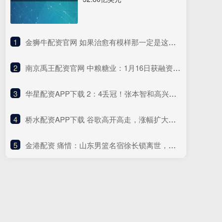
1
​金狮牛配资官网 如果治愈有模样那一定是这样……
2
​南京禹王配资官网 中粮糖业：1月16日获融资买入4412.17万元
3
​华星配资APP下载 2：4丢冠！张本智和高兴太早了！赛后黑脸呆若木鸡，被恩师之子夺走冠军快哭了
4
​桥水配资APP下载 谷歌高开高走，涨幅扩大至3.8%，再创历史新高
5
​金港配资 痛惜：山东男篮名宿徐长锁离世，曾培养丁彦雨航杨瀚森等优秀球员