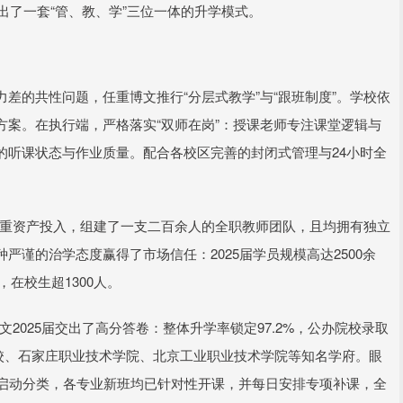
出了一套“管、教、学”三位一体的升学模式。
控力差的共性问题，任重博文推行“分层式教学”与“跟班制度”。学校依
案。在执行端，严格落实“双师在岗”：授课老师专注课堂逻辑与
的听课状态与作业质量。配合各校区完善的封闭式管理与24小时全
坚持重资产投入，组建了一支二百余人的全职教师团队，且均拥有独立
谨的治学态度赢得了市场信任：2025届学员规模高达2500余
，在校生超1300人。
文2025届交出了高分答卷：整体升学率锁定97.2%，公办院校录取
学校、石家庄职业技术学院、北京工业职业技术学院等知名学府。眼
步启动分类，各专业新班均已针对性开课，并每日安排专项补课，全