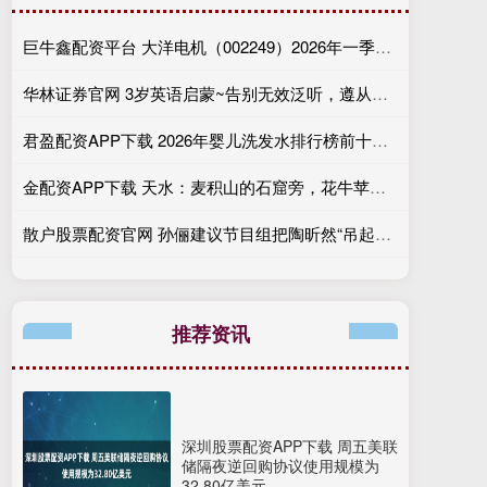
巨牛鑫配资平台 大洋电机（002249）2026年一季报简析：净利润同比增长5.11%，盈利能力上升
华林证券官网 3岁英语启蒙~告别无效泛听，遵从听说自然顺序
君盈配资APP下载 2026年婴儿洗发水排行榜前十强，这几款成分安全值得回购
金配资APP下载 天水：麦积山的石窟旁，花牛苹果甜混着石窟凉
散户股票配资官网 孙俪建议节目组把陶昕然“吊起来”？这波“甄嬛传”售后我给满分！
推荐资讯
深圳股票配资APP下载 周五美联
储隔夜逆回购协议使用规模为
32.80亿美元