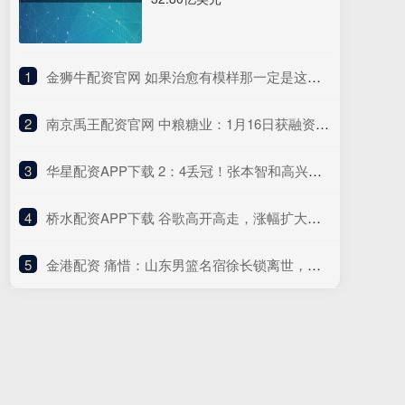
1
​金狮牛配资官网 如果治愈有模样那一定是这样……
2
​南京禹王配资官网 中粮糖业：1月16日获融资买入4412.17万元
3
​华星配资APP下载 2：4丢冠！张本智和高兴太早了！赛后黑脸呆若木鸡，被恩师之子夺走冠军快哭了
4
​桥水配资APP下载 谷歌高开高走，涨幅扩大至3.8%，再创历史新高
5
​金港配资 痛惜：山东男篮名宿徐长锁离世，曾培养丁彦雨航杨瀚森等优秀球员